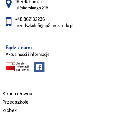
Adres pocztowy:
18-400 Łomża
ul Sikorskiego 216
+48 862182236
przedszkole5@pp5lomza.edu.pl
Bądź z nami
Aktualności i informacje
Strona główna
Przedszkole
Żłobek