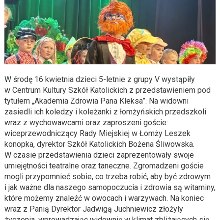
W środę 16 kwietnia dzieci 5-letnie z grupy V wystąpiły
w Centrum Kultury Szkół Katolickich z przedstawieniem pod
tytułem „Akademia Zdrowia Pana Kleksa”. Na widowni
zasiedli ich koledzy i koleżanki z łomżyńskich przedszkoli
wraz z wychowawcami oraz zaproszeni goście:
wiceprzewodniczący Rady Miejskiej w Łomży Leszek
konopka, dyrektor Szkół Katolickich Bożena Śliwowska.
W czasie przedstawienia dzieci zaprezentowały swoje
umiejętności teatralne oraz taneczne. Zgromadzeni goście
mogli przypomnieć sobie, co trzeba robić, aby być zdrowym
i jak ważne dla naszego samopoczucia i zdrowia są witaminy,
które możemy znaleźć w owocach i warzywach. Na koniec
wraz z Panią Dyrektor Jadwigą Juchniewicz złożyły
życzenia, wprowadzając widownię w klimat zbliżających się