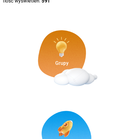
Ilość wyświetleń:
591
Grupy