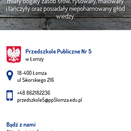
miały bogaty zasób słów, rysowały, malowały
i tańczyły oraz posiadały niepohamowany głód
wiedzy.
Przedszkole Publiczne Nr 5
w Łomży
Adres pocztowy:
18-400 Łomża
ul Sikorskiego 216
+48 862182236
przedszkole5@pp5lomza.edu.pl
Bądź z nami