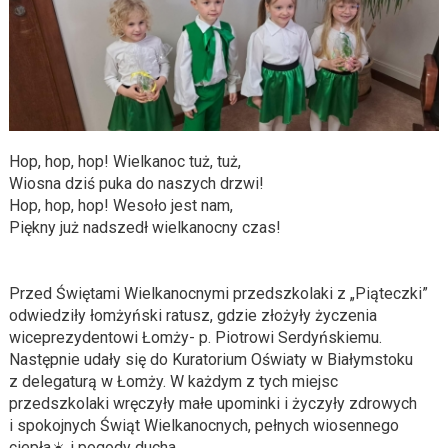
Hop, hop, hop! Wielkanoc tuż, tuż,
Wiosna dziś puka do naszych drzwi!
Hop, hop, hop! Wesoło jest nam,
Piękny już nadszedł wielkanocny czas!
Przed Świętami Wielkanocnymi przedszkolaki z „Piąteczki”
odwiedziły łomżyński ratusz, gdzie złożyły życzenia
wiceprezydentowi Łomży- p. Piotrowi Serdyńskiemu.
Następnie udały się do Kuratorium Oświaty w Białymstoku
z delegaturą w Łomży. W każdym z tych miejsc
przedszkolaki wręczyły małe upominki i życzyły zdrowych
i spokojnych Świąt Wielkanocnych, pełnych wiosennego
ciepła☀️ i pogody ducha.