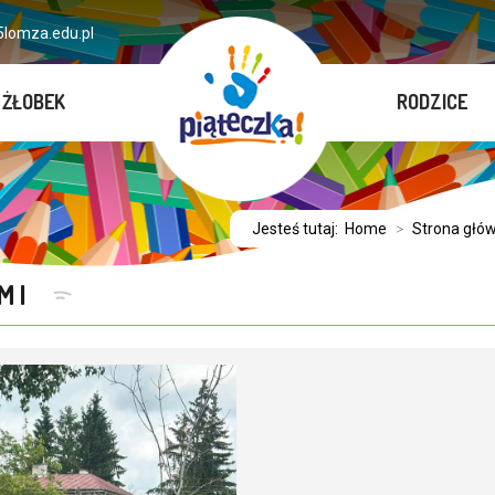
lomza.edu.pl
ŻŁOBEK
RODZICE
Jesteś tutaj:
Home
>
Strona głó
AMI