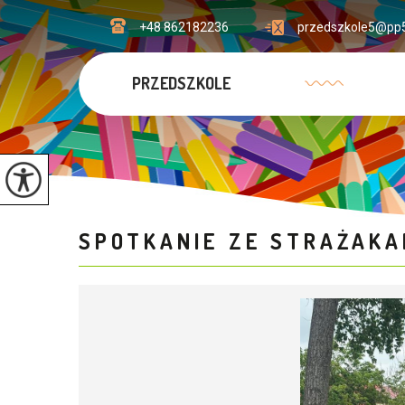
+48 862182236
przedszkole5@pp5
PRZEDSZKOLE
SPOTKANIE ZE STRAŻAK