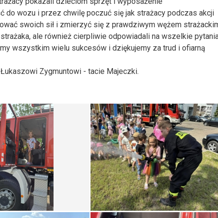
trażacy pokazali dzieciom sprzęt i wyposażenie
 do wozu i przez chwilę poczuć się jak strażacy podczas akcji
ować swoich sił i zmierzyć się z prawdziwym wężem strażacki
strażaka, ale również cierpliwie odpowiadali na wszelkie pytania
ymy wszystkim wielu sukcesów i dziękujemy za trud i ofiarną
 Łukaszowi Zygmuntowi - tacie Majeczki.