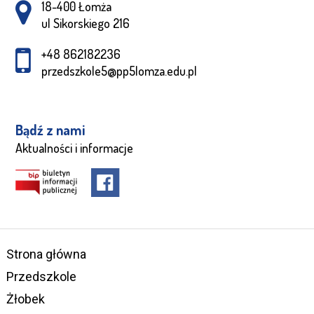
Adres pocztowy:
18-400 Łomża
ul Sikorskiego 216
+48 862182236
przedszkole5@pp5lomza.edu.pl
Bądź z nami
Aktualności i informacje
Strona główna
Przedszkole
Żłobek