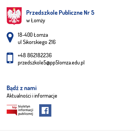
Przedszkole Publiczne Nr 5
w Łomży
Adres pocztowy:
18-400 Łomża
ul Sikorskiego 216
+48 862182236
przedszkole5@pp5lomza.edu.pl
Bądź z nami
Aktualności i informacje