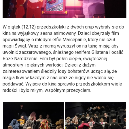
W piątek (12.12) przedszkolaki z dwóch grup wybrały się do
kina na wyjątkowy seans animowany. Dzieci obejrzały film
opowiadający o młodym elfie Marcepanie, który nie czuł
magii Świąt. Wraz z mamą wyruszył on na tajną misję, aby
uwolnić zaczarowanego, śnieżnego renifera Glistena i ocalić
Boże Narodzenie. Film był pełen ciepła, świątecznej
atmosfery i pięknych wartości. Dzieci z dużym
zainteresowaniem śledziły losy bohaterów, ucząc się, że
magia tkwi w każdym z nas oraz że nigdy nie wolno się
poddawać. Wyjście do kina sprawiło przedszkolakom wiele
radości i było miłym, wspólnym przeżyciem.