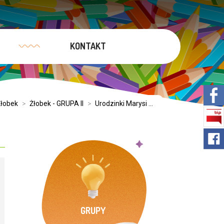
KONTAKT
Żłobek
>
Żłobek - GRUPA II
>
Urodzinki Marysi ...
GRUPY