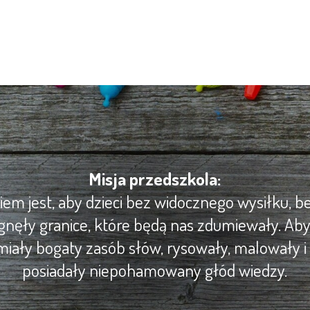
Misja przedszkola:
m jest, aby dzieci bez widocznego wysiłku, be
gnęły granice, które będą nas zdumiewały. Ab
iały bogaty zasób słów, rysowały, malowały i 
posiadały niepohamowany głód wiedzy.