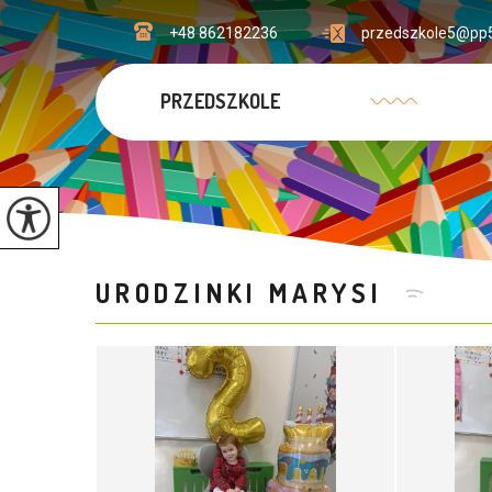
+48 862182236
przedszkole5@pp5
PRZEDSZKOLE
URODZINKI MARYSI