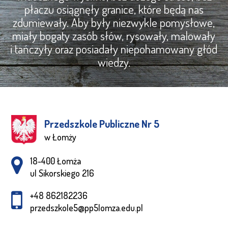
płaczu osiągnęły granice, które będą nas
zdumiewały. Aby były niezwykle pomysłowe,
miały bogaty zasób słów, rysowały, malowały
i tańczyły oraz posiadały niepohamowany głód
wiedzy.
Przedszkole Publiczne Nr 5
w Łomży
Adres pocztowy:
18-400 Łomża
ul Sikorskiego 216
+48 862182236
przedszkole5@pp5lomza.edu.pl