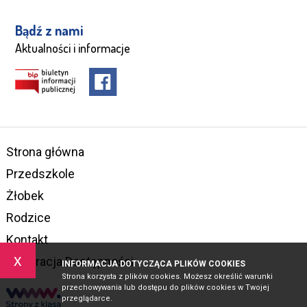
Bądź z nami
Aktualności i informacje
Strona główna
Przedszkole
Żłobek
Rodzice
Kontakt
x
Deklaracja Dostępności
INFORMACJA DOTYCZĄCA PLIKÓW COOKIES
Strona korzysta z plików cookies. Możesz określić warunki
przechowywania lub dostępu do plików cookies w Twojej
przeglądarce.