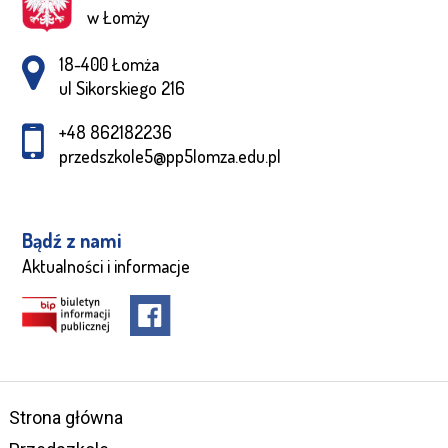
w Łomży
Adres pocztowy:
18-400 Łomża
ul Sikorskiego 216
+48 862182236
przedszkole5@pp5lomza.edu.pl
Bądź z nami
Aktualności i informacje
Strona główna