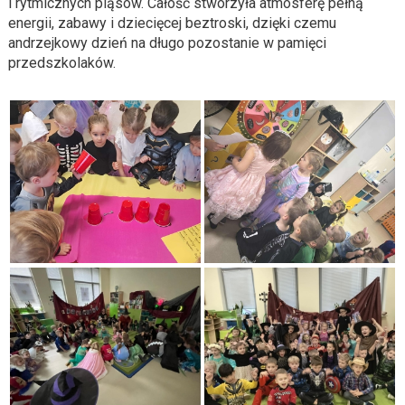
i rytmicznych pląsów. Całość stworzyła atmosferę pełną
energii, zabawy i dziecięcej beztroski, dzięki czemu
andrzejkowy dzień na długo pozostanie w pamięci
przedszkolaków.