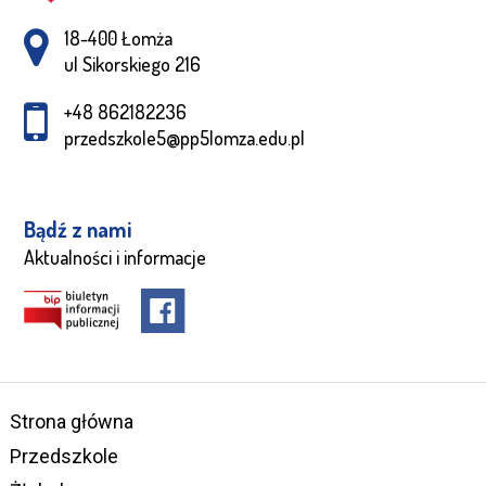
Adres pocztowy:
18-400 Łomża
ul Sikorskiego 216
+48 862182236
przedszkole5@pp5lomza.edu.pl
Bądź z nami
Aktualności i informacje
Strona główna
Przedszkole