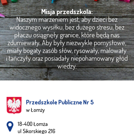
Misja przedszkola:
Naszym marzeniem jest, aby dzieci bez
widocznego wysiłku, bez dużego stresu, bez
płaczu osiągnęły granice, które będą nas
zdumiewały. Aby były niezwykle pomysłowe,
miały bogaty zasób słów, rysowały, malowały
i tańczyły oraz posiadały niepohamowany głód
wiedzy.
Przedszkole Publiczne Nr 5
w Łomży
Adres pocztowy:
18-400 Łomża
ul Sikorskiego 216