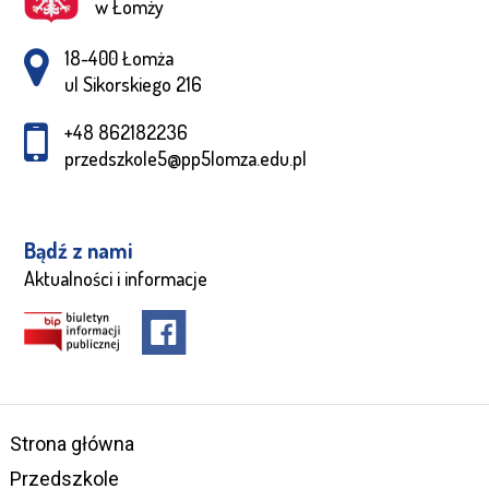
w Łomży
Adres pocztowy:
18-400 Łomża
ul Sikorskiego 216
+48 862182236
przedszkole5@pp5lomza.edu.pl
Bądź z nami
Aktualności i informacje
Strona główna
Przedszkole