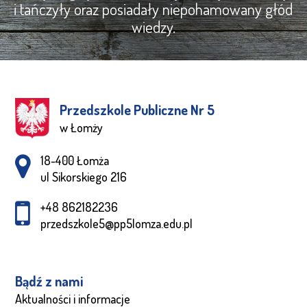
i tańczyły oraz posiadały niepohamowany głód
wiedzy.
Przedszkole Publiczne Nr 5
w Łomży
Adres pocztowy:
18-400 Łomża
ul Sikorskiego 216
+48 862182236
przedszkole5@pp5lomza.edu.pl
Bądź z nami
Aktualności i informacje