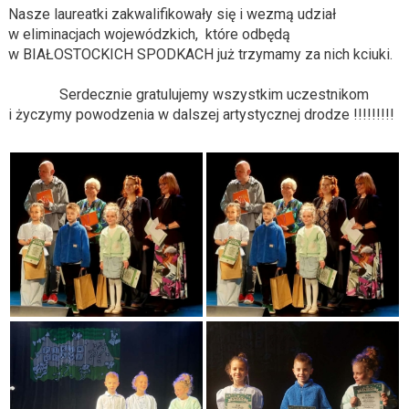
Nasze laureatki zakwalifikowały się i wezmą udział
w eliminacjach wojewódzkich, które odbędą
w
BIAŁOSTOCKICH SPODKACH
już trzymamy za nich kciuki.
Serdecznie gratulujemy wszystkim
uczestnikom
i
życzymy powodzenia
w dalszej artystycznej drodze
!!!!!!!!!