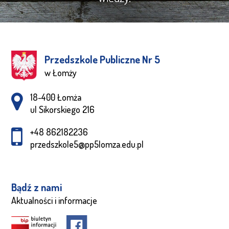
Przedszkole Publiczne Nr 5
w Łomży
Adres pocztowy:
18-400 Łomża
ul Sikorskiego 216
+48 862182236
przedszkole5@pp5lomza.edu.pl
Bądź z nami
Aktualności i informacje