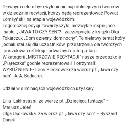
Głównym celem było
wyłonienie najzdolniejszych
twórców
w dziedzinie recytacji,
którzy będą reprezentować Powiat
Łomżyński na etapie wojewódzkim
.
Tegorocznej edycji towarzyszyło niezwykle inspirujące
hasło: „
JAWA TO CZY SEN
”
? zaczerpnięte z książki Olgi
Tokarczuk „Dom dzienny, dom nocny”.
To niełatwy temat który
jednak stał się dla uczestników przestrzenią dla twórczych
poszukiwań refleksji i odważnych interpretacji.
W kategorii „MISTRZOWIE RECYTACJI” nasze przedszkole
„Piąteczka” godnie reprezentowali i otrzymali:
WYRÓŻNIENIE- Leon Pieńkowski za wiersz pt. „Jawa czy
sen”- A. A. Bednarek
Udział w eliminacjach wojewódzkich uzyskały:
Lilia
Lakhssassi
za wiersz pt. „Dziecięca fantazja” –
Mariusz Jeleń
Olga
Uściłowska
za wiersz pt. „Jawa czy sen” – Ryszard
Danek