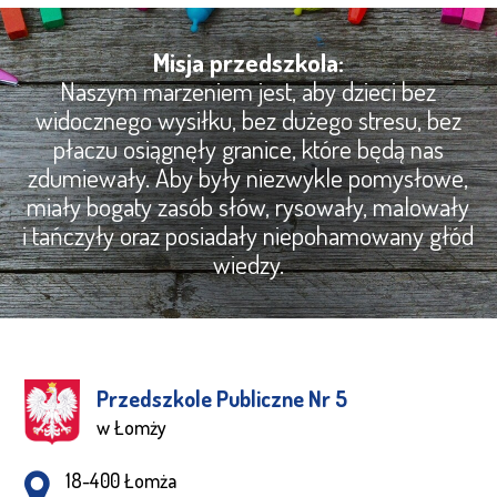
Misja przedszkola:
Naszym marzeniem jest, aby dzieci bez
widocznego wysiłku, bez dużego stresu, bez
płaczu osiągnęły granice, które będą nas
zdumiewały. Aby były niezwykle pomysłowe,
miały bogaty zasób słów, rysowały, malowały
i tańczyły oraz posiadały niepohamowany głód
wiedzy.
Przedszkole Publiczne Nr 5
w Łomży
Adres pocztowy:
18-400 Łomża