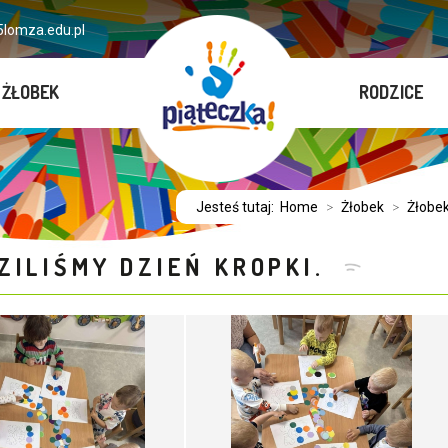
lomza.edu.pl
ŻŁOBEK
RODZICE
Jesteś tutaj:
Home
>
Żłobek
>
Żłobek
ZILIŚMY DZIEŃ KROPKI.