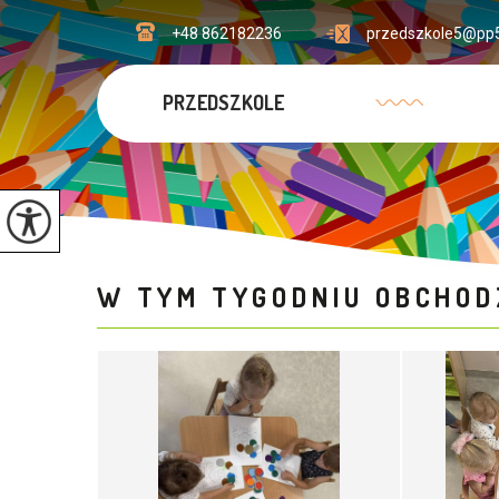
+48 862182236
przedszkole5@pp5
PRZEDSZKOLE
W TYM TYGODNIU OBCHOD