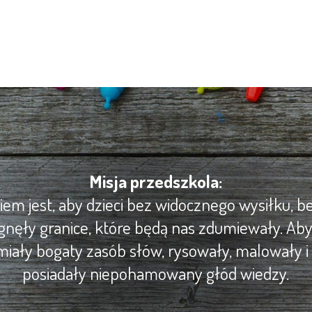
Misja przedszkola:
m jest, aby dzieci bez widocznego wysiłku, be
gnęły granice, które będą nas zdumiewały. Ab
iały bogaty zasób słów, rysowały, malowały i 
posiadały niepohamowany głód wiedzy.