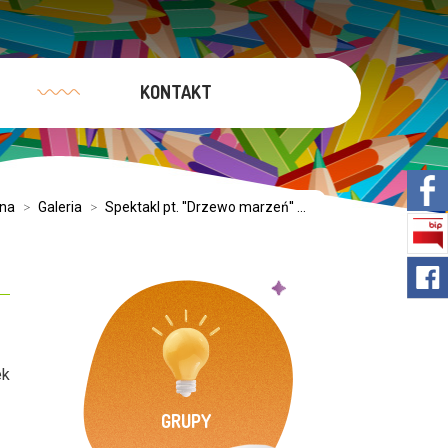
KONTAKT
wna
>
Galeria
>
Spektakl pt. ''Drzewo marzeń'' ...
ek
GRUPY