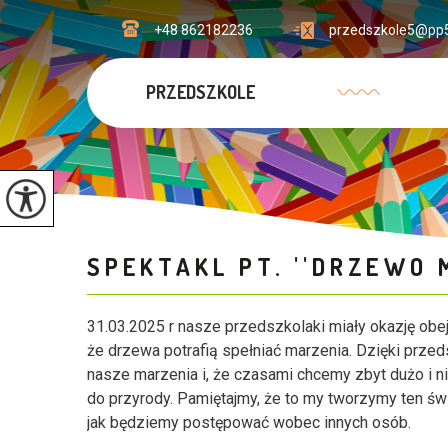
+48 862182236
przedszkole5@pp5
PRZEDSZKOLE
SPEKTAKL PT. ''DRZEWO 
31.03.2025 r nasze przedszkolaki miały okazję obe
że drzewa potrafią spełniać marzenia. Dzięki przed
nasze marzenia i, że czasami chcemy zbyt dużo i n
do przyrody. Pamiętajmy, że to my tworzymy ten św
jak będziemy postępować wobec innych osób.