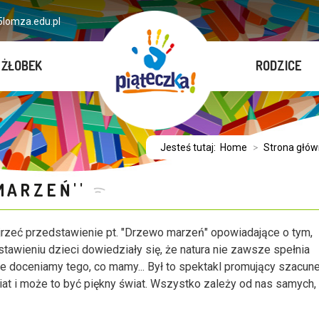
lomza.edu.pl
ŻŁOBEK
RODZICE
Jesteś tutaj:
Home
>
Strona głó
MARZEŃ''
jrzeć przedstawienie pt. "Drzewo marzeń" opowiadające o tym,
stawieniu dzieci dowiedziały się, że natura nie zawsze spełnia
ie doceniamy tego, co mamy... Był to spektakl promujący szacun
iat i może to być piękny świat. Wszystko zależy od nas samych,