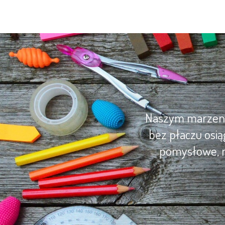
Naszym marzenie
bez płaczu osią
pomysłowe, m