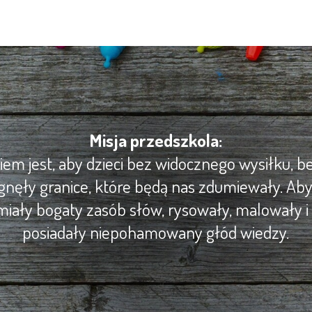
Misja przedszkola:
m jest, aby dzieci bez widocznego wysiłku, be
gnęły granice, które będą nas zdumiewały. Ab
iały bogaty zasób słów, rysowały, malowały i 
posiadały niepohamowany głód wiedzy.