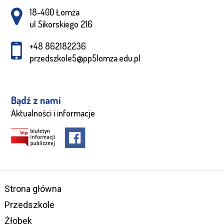
Adres pocztowy:
18-400 Łomża
ul Sikorskiego 216
+48 862182236
przedszkole5@pp5lomza.edu.pl
Bądź z nami
Aktualności i informacje
Strona główna
Przedszkole
Żłobek