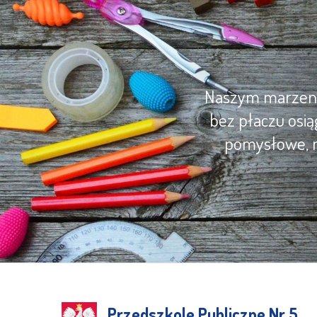
Naszym marzenie
bez płaczu osią
pomysłowe, m
Przedszkole Publiczne Nr 5