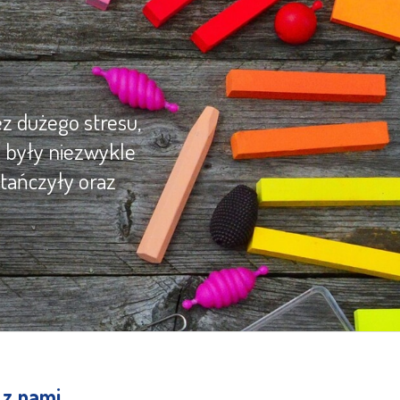
z dużego stresu,
y były niezwykle
tańczyły oraz
 z nami