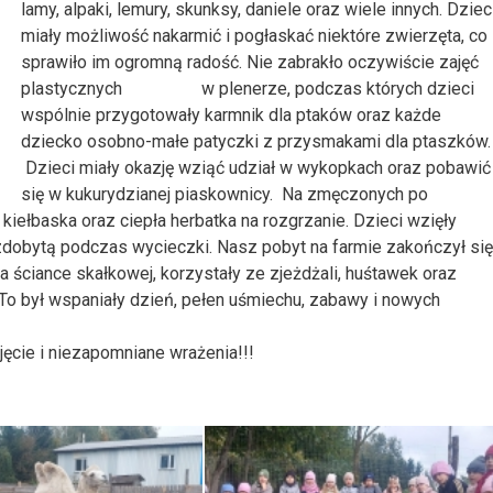
lamy, alpaki, lemury, skunksy, daniele oraz wiele innych. Dziec
miały możliwość nakarmić i pogłaskać niektóre zwierzęta, co
sprawiło im ogromną radość. Nie zabrakło oczywiście zajęć
plastycznych w plenerze, podczas których dzieci
wspólnie przygotowały karmnik dla ptaków oraz każde
dziecko osobno-małe patyczki z przysmakami dla ptaszków.
Dzieci miały okazję wziąć udział w wykopkach oraz pobawić
się w kukurydzianej piaskownicy. Na zmęczonych po
ełbaska oraz ciepła herbatka na rozgrzanie. Dzieci wzięły
dobytą podczas wycieczki. Nasz pobyt na farmie zakończył się
a ściance skałkowej, korzystały ze zjeżdżali, huśtawek oraz
To był wspaniały dzień, pełen uśmiechu, zabawy i nowych
ęcie i niezapomniane wrażenia!!!