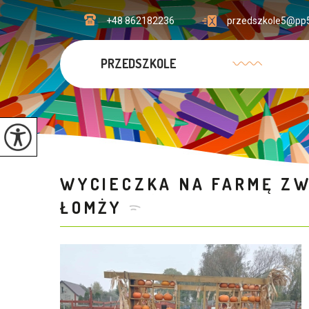
+48 862182236
przedszkole5@pp5
PRZEDSZKOLE
WYCIECZKA NA FARMĘ ZW
ŁOMŻY