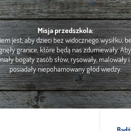
Misja przedszkola:
m jest, aby dzieci bez widocznego wysiłku, be
gnęły granice, które będą nas zdumiewały. Ab
iały bogaty zasób słów, rysowały, malowały i 
posiadały niepohamowany głód wiedzy.
Bądź