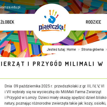
lomza.edu.pl
ŻŁOBEK
RODZICE
Jesteś tutaj:
Home
>
Strona główna
IERZĄT I PRZYGÓD MILIMALI W
Dnia 09 października 2025 r. przedszkolaki z gr. III, IV, V, VI
i VII wybrały się na wycieczkę do MiliMali Farma Zwierząt
i Przygód w Łomży. Dzieci miały okazję spędzić dzień blisko
natury, poznając różnorodne zwierzęta takie jak: kozy, osiołki,