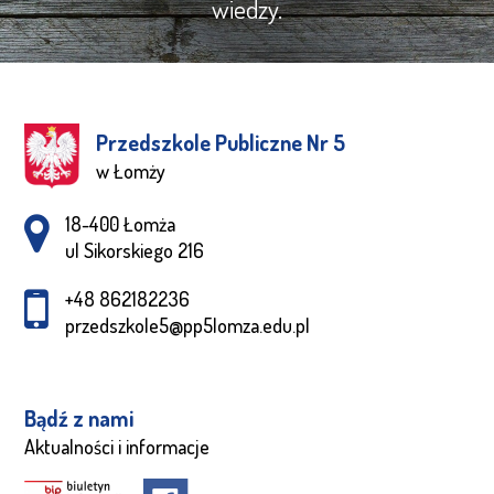
wiedzy.
Przedszkole Publiczne Nr 5
w Łomży
Adres pocztowy:
18-400 Łomża
ul Sikorskiego 216
+48 862182236
przedszkole5@pp5lomza.edu.pl
Bądź z nami
Aktualności i informacje