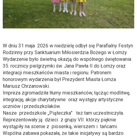
W dniu
31 maja
2026 w niedzielę odbył
się Parafialny Festyn
Rodzinny przy
Sanktuarium Miłosierdzia Bożego w Łomży.
Wydarz
enie było
świetną
okazją do wspólnego świętowania
35. rocznicy pielgrzymki św. Jana Pawła II do Łomży oraz
integrac
ji mieszkańców miasta i regionu.
Pa
tronem
honorowym wydarzenia był
Prezydent Miasta Łomża
Mariusz Chrzanowski.
Impreza zgromadziła tłumy mieszkańców, łącząc modlitwę,
integrację, akcje charytatywne oraz występy artystyczne
uczniów i przedszkolaków.
Nasze przedszkole „Piąteczka” też tam uczestniczyła.
Reprezentowały ją dzieci z grupy VII którzy pięknie
wystąpiły na scenie z
piosenką, wierszem i tańcami.
Wspólna zabawa pokazała, że takie inicjatywy są bardzo