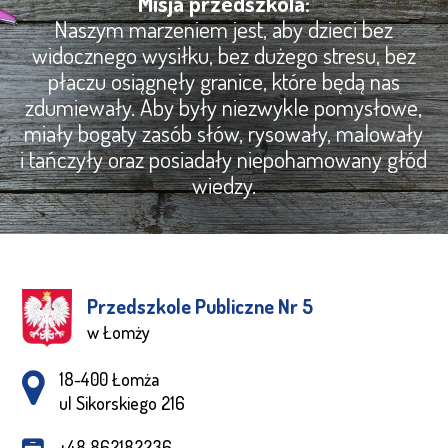
Misja przedszkola:
Naszym marzeniem jest, aby dzieci bez
widocznego wysiłku, bez dużego stresu, bez
płaczu osiągnęły granice, które będą nas
zdumiewały. Aby były niezwykle pomysłowe,
miały bogaty zasób słów, rysowały, malowały
i tańczyły oraz posiadały niepohamowany głód
wiedzy.
Przedszkole Publiczne Nr 5
w Łomży
Adres pocztowy:
18-400 Łomża
ul Sikorskiego 216
+48 862182236