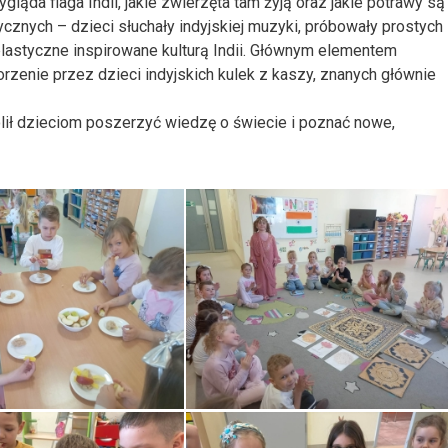
ląda flaga Indii, jakie zwierzęta tam żyją oraz jakie potrawy są
ycznych – dzieci słuchały indyjskiej muzyki, próbowały prostych
lastyczne inspirowane kulturą Indii. Głównym elementem
rzenie przez dzieci indyjskich kulek z kaszy, znanych głównie
olił dzieciom poszerzyć wiedzę o świecie i poznać nowe,