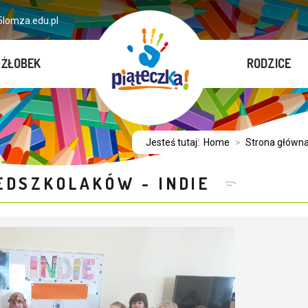
lomza.edu.pl
ŻŁOBEK
RODZICE
Jesteś tutaj:
Home
>
Strona główn
EDSZKOLAKÓW - INDIE