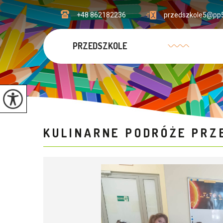
+48 862182236
przedszkole5@pp5
PRZEDSZKOLE
KULINARNE PODRÓŻE PRZ