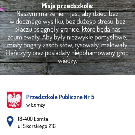
Misja przedszkola:
Naszym marzeniem jest, aby dzieci bez
widocznego wysiłku, bez dużego stresu, bez
płaczu osiągnęły granice, które będą nas
zdumiewały. Aby były niezwykle pomysłowe,
miały bogaty zasób słów, rysowały, malowały
i tańczyły oraz posiadały niepohamowany głód
wiedzy.
Przedszkole Publiczne Nr 5
w Łomży
Adres pocztowy:
18-400 Łomża
ul Sikorskiego 216