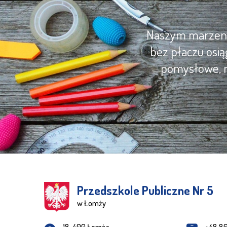
Naszym marzenie
bez płaczu osią
pomysłowe, m
Przedszkole Publiczne Nr 5
w Łomży
Adres pocztowy: