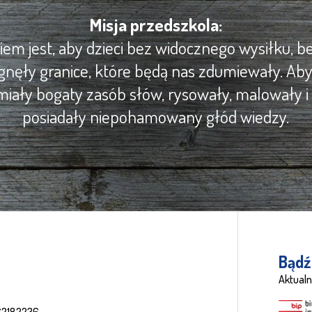
Misja przedszkola:
m jest, aby dzieci bez widocznego wysiłku, be
gnęły granice, które będą nas zdumiewały. Ab
iały bogaty zasób słów, rysowały, malowały i 
posiadały niepohamowany głód wiedzy.
Bądź
Aktualn