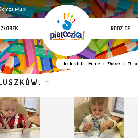
lomza.edu.pl
ŻŁOBEK
RODZICE
Jesteś tutaj:
Home
>
Żłobek
>
Żłobe
ALUSZKÓW.