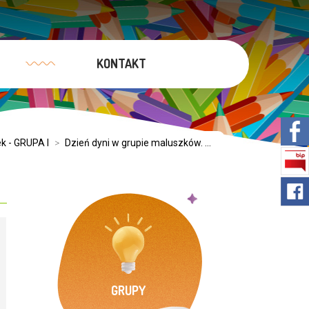
KONTAKT
k - GRUPA I
>
Dzień dyni w grupie maluszków. ...
GRUPY