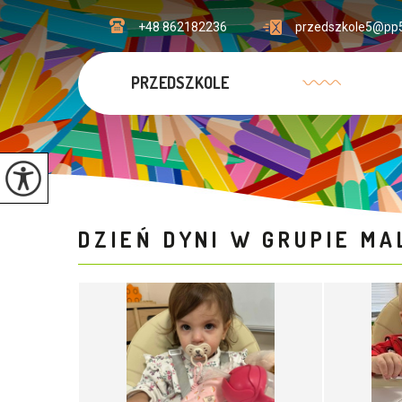
+48 862182236
przedszkole5@pp5
PRZEDSZKOLE
DZIEŃ DYNI W GRUPIE M