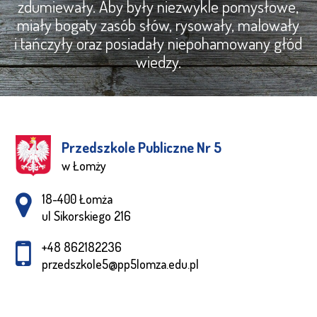
zdumiewały. Aby były niezwykle pomysłowe,
miały bogaty zasób słów, rysowały, malowały
i tańczyły oraz posiadały niepohamowany głód
wiedzy.
Przedszkole Publiczne Nr 5
w Łomży
Adres pocztowy:
18-400 Łomża
ul Sikorskiego 216
+48 862182236
przedszkole5@pp5lomza.edu.pl