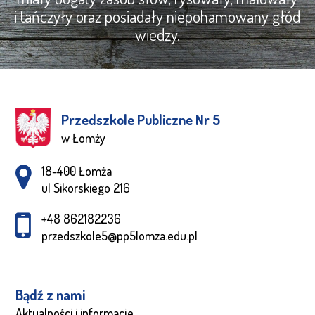
i tańczyły oraz posiadały niepohamowany głód
wiedzy.
Przedszkole Publiczne Nr 5
w Łomży
Adres pocztowy:
18-400 Łomża
ul Sikorskiego 216
+48 862182236
przedszkole5@pp5lomza.edu.pl
Bądź z nami
Aktualności i informacje