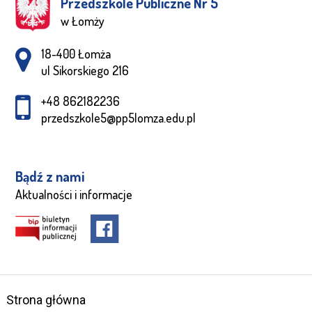
Przedszkole Publiczne Nr 5
w Łomży
Adres pocztowy:
18-400 Łomża
ul Sikorskiego 216
+48 862182236
przedszkole5@pp5lomza.edu.pl
Bądź z nami
Aktualności i informacje
Strona główna