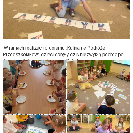
W ramach realizacji programu „Kulinarne Podróże
Przedszkolaków” dzieci odbyły dziś niezwykłą podróż po
Ameryce Północnej i Ameryce Południowej.
Na początku dzieci poznały najważniejsze informacje o obu
kontynentach poprzez krótki opis i ciekawostki. Następnie
uczestniczyły w różnorodnych zabawach tematycznych, które
pozwoliły im lepiej poznać kulturę i zwyczaje mieszkańców
tych regionów świata.
Nie zabrakło również kulinarnych atrakcji – przedszkolaki
miały okazję spróbować smacznych potraw inspirowanych
kuchnią obu Ameryk. Kolejnym punktem zajęć było oglądanie
prezentacji multimedialnej, dzięki której dzieci mogły
zobaczyć charakterystyczne miejsca, zwierzęta i krajobrazy
obu kontynentów.