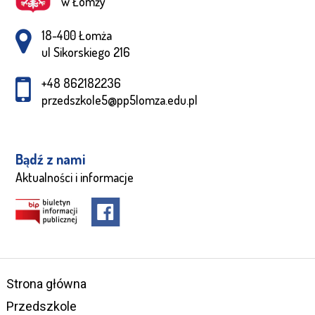
w Łomży
Adres pocztowy:
18-400 Łomża
ul Sikorskiego 216
+48 862182236
przedszkole5@pp5lomza.edu.pl
Bądź z nami
Aktualności i informacje
Strona główna
Przedszkole