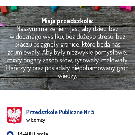
Misja przedszkola:
Naszym marzeniem jest, aby dzieci bez
widocznego wysiłku, bez dużego stresu, bez
płaczu osiągnęły granice, które będą nas
zdumiewały. Aby były niezwykle pomysłowe,
miały bogaty zasób słów, rysowały, malowały
i tańczyły oraz posiadały niepohamowany głód
wiedzy.
Przedszkole Publiczne Nr 5
w Łomży
Adres pocztowy:
18-400 Łomża