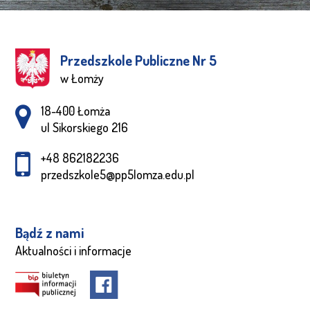
Przedszkole Publiczne Nr 5
w Łomży
Adres pocztowy:
18-400 Łomża
ul Sikorskiego 216
+48 862182236
przedszkole5@pp5lomza.edu.pl
Bądź z nami
Aktualności i informacje