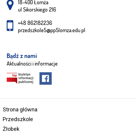
Adres pocztowy:
18-400 Łomża
ul Sikorskiego 216
+48 862182236
przedszkole5@pp5lomza.edu.pl
Bądź z nami
Aktualności i informacje
Strona główna
Przedszkole
Żłobek