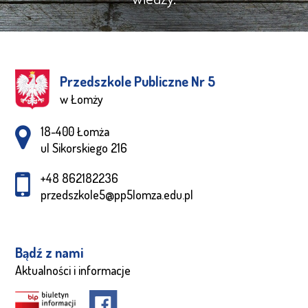
Przedszkole Publiczne Nr 5
w Łomży
Adres pocztowy:
18-400 Łomża
ul Sikorskiego 216
+48 862182236
przedszkole5@pp5lomza.edu.pl
Bądź z nami
Aktualności i informacje