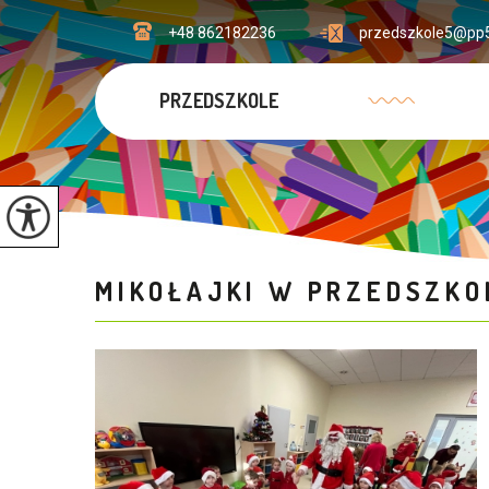
+48 862182236
przedszkole5@pp5
PRZEDSZKOLE
MIKOŁAJKI W PRZEDSZK