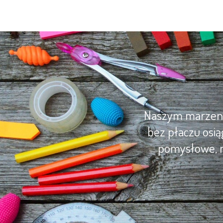
Naszym marzenie
bez płaczu osią
pomysłowe, m