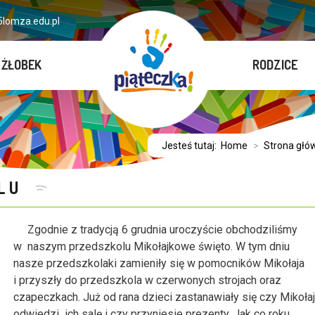
lomza.edu.pl
ŻŁOBEK
RODZICE
Jesteś tutaj:
Home
>
Strona głó
OLU
Zgodnie z tradycją 6 grudnia uroczyście obchodziliśmy
w naszym przedszkolu Mikołajkowe święto. W tym dniu
nasze przedszkolaki zamieniły się w pomocników Mikołaja
i przyszły do przedszkola w czerwonych strojach oraz
czapeczkach. Już od rana dzieci zastanawiały się czy Mikołaj
odwiedzi ich salę i czy przyniesie prezenty. Jak co roku