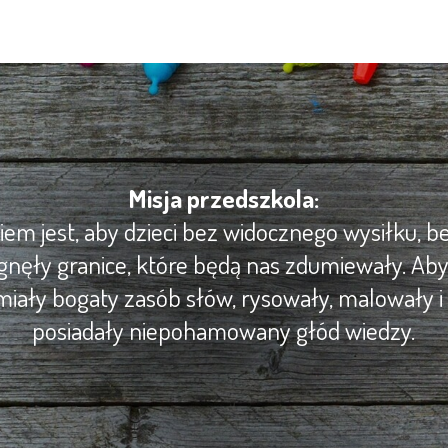
Misja przedszkola:
m jest, aby dzieci bez widocznego wysiłku, be
gnęły granice, które będą nas zdumiewały. Ab
iały bogaty zasób słów, rysowały, malowały i 
posiadały niepohamowany głód wiedzy.