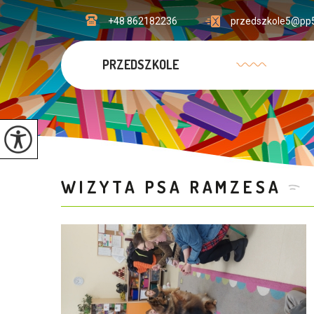
+48 862182236
przedszkole5@pp5
PRZEDSZKOLE
WIZYTA PSA RAMZESA