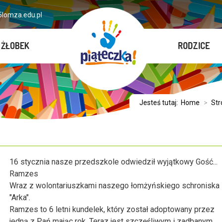
lomza.edu.pl
ŻŁOBEK
RODZICE
Jesteś tutaj:
Home
>
Str
16 stycznia nasze przedszkole odwiedził wyjątkowy Gość...
Ramzes
Wraz z wolontariuszkami naszego łomżyńskiego schroniska
"Arka".
Ramzes to 6 letni kundelek, który został adoptowany przez
jedną z Pań mając rok. Teraz jest szczęśliwym i zadbanym