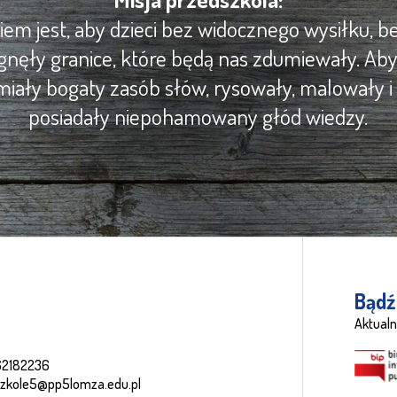
m jest, aby dzieci bez widocznego wysiłku, be
gnęły granice, które będą nas zdumiewały. Ab
iały bogaty zasób słów, rysowały, malowały i 
posiadały niepohamowany głód wiedzy.
Bądź
Aktualn
62182236
szkole5@pp5lomza.edu.pl