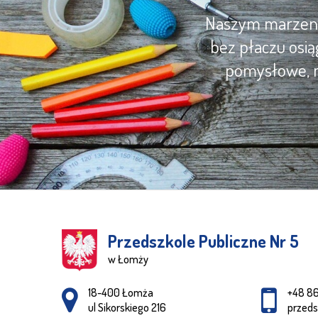
Naszym marzenie
bez płaczu osią
pomysłowe, m
Przedszkole Publiczne Nr 5
w Łomży
Adres pocztowy:
18-400 Łomża
+48 8
ul Sikorskiego 216
przed