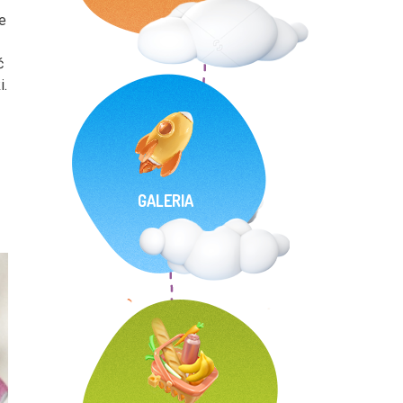
e
ć
i.
GALERIA