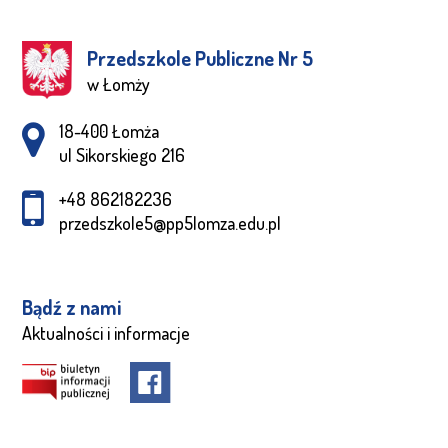
Przedszkole Publiczne Nr 5
w Łomży
Adres pocztowy:
18-400 Łomża
ul Sikorskiego 216
+48 862182236
przedszkole5@pp5lomza.edu.pl
Bądź z nami
Aktualności i informacje