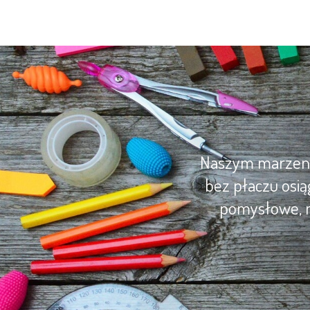
Naszym marzenie
bez płaczu osią
pomysłowe, m