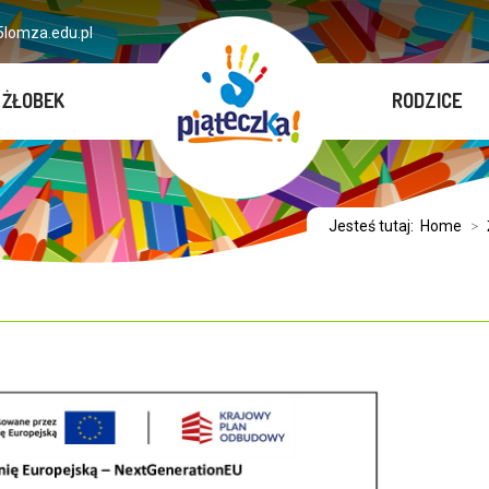
lomza.edu.pl
ŻŁOBEK
RODZICE
Jesteś tutaj:
Home
>