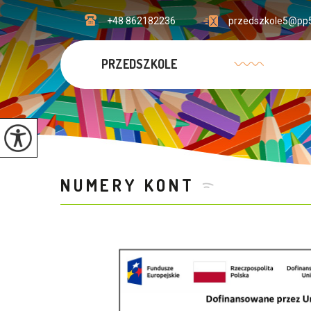
+48 862182236
przedszkole5@pp5
PRZEDSZKOLE
NUMERY KONT