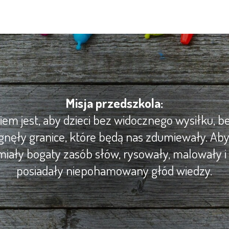
Misja przedszkola:
m jest, aby dzieci bez widocznego wysiłku, be
gnęły granice, które będą nas zdumiewały. Ab
iały bogaty zasób słów, rysowały, malowały i 
posiadały niepohamowany głód wiedzy.