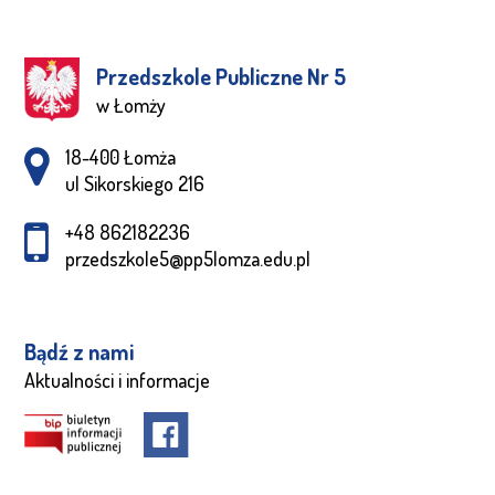
Przedszkole Publiczne Nr 5
w Łomży
Adres pocztowy:
18-400 Łomża
ul Sikorskiego 216
+48 862182236
przedszkole5@pp5lomza.edu.pl
Bądź z nami
Aktualności i informacje