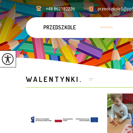
+48 862182236
przedszkole5@pp5
PRZEDSZKOLE
WALENTYNKI.