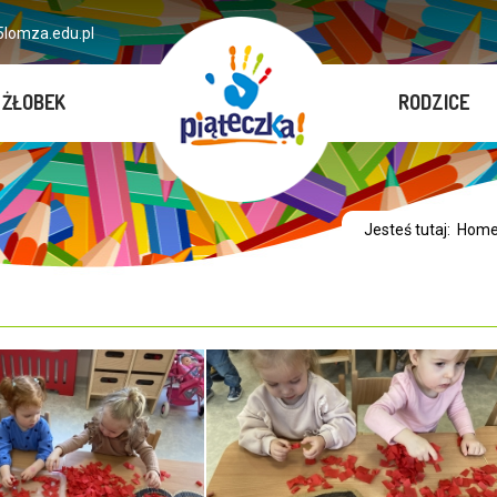
lomza.edu.pl
ŻŁOBEK
RODZICE
Jesteś tutaj:
Hom