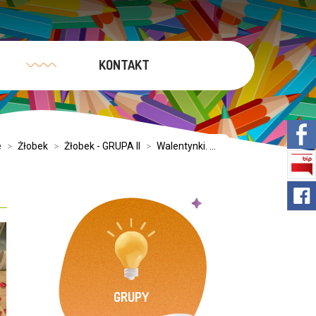
KONTAKT
e
>
Żłobek
>
Żłobek - GRUPA II
>
Walentynki. ...
GRUPY