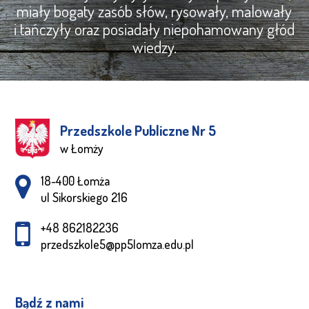
miały bogaty zasób słów, rysowały, malowały
i tańczyły oraz posiadały niepohamowany głód
wiedzy.
Przedszkole Publiczne Nr 5
w Łomży
Adres pocztowy:
18-400 Łomża
ul Sikorskiego 216
+48 862182236
przedszkole5@pp5lomza.edu.pl
Bądź z nami