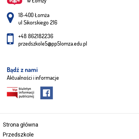
w Łomży
Adres pocztowy:
18-400 Łomża
ul Sikorskiego 216
+48 862182236
przedszkole5@pp5lomza.edu.pl
Bądź z nami
Aktualności i informacje
Strona główna
Przedszkole