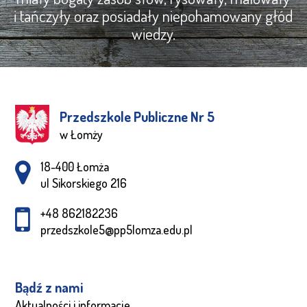
i tańczyły oraz posiadały niepohamowany głód
wiedzy.
Przedszkole Publiczne Nr 5
w Łomży
Adres pocztowy:
18-400 Łomża
ul Sikorskiego 216
+48 862182236
przedszkole5@pp5lomza.edu.pl
Bądź z nami
Aktualności i informacje