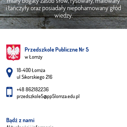
miały bogaty zasób słów, rysowały, malowały
i tańczyły oraz posiadały niepohamowany głód
wiedzy.
Przedszkole Publiczne Nr 5
w Łomży
Adres pocztowy:
18-400 Łomża
ul Sikorskiego 216
+48 862182236
przedszkole5@pp5lomza.edu.pl
Bądź z nami