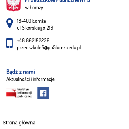
w Łomży
Adres pocztowy:
18-400 Łomża
ul Sikorskiego 216
+48 862182236
przedszkole5@pp5lomza.edu.pl
Bądź z nami
Aktualności i informacje
Strona główna