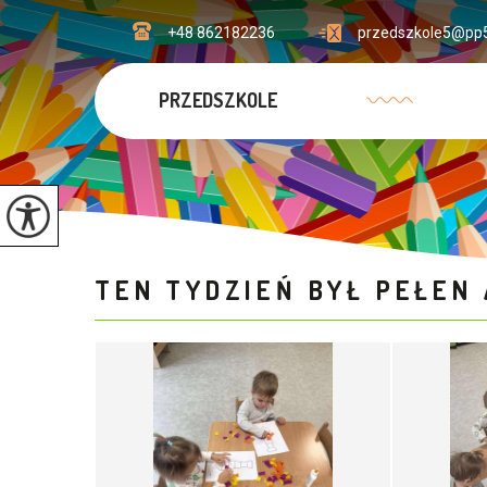
+48 862182236
przedszkole5@pp5
PRZEDSZKOLE
TEN TYDZIEŃ BYŁ PEŁEN