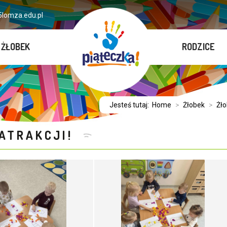
lomza.edu.pl
ŻŁOBEK
RODZICE
Jesteś tutaj:
Home
>
Żłobek
>
Żło
 ATRAKCJI!