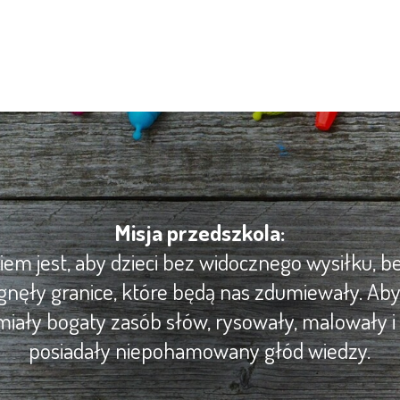
Misja przedszkola:
m jest, aby dzieci bez widocznego wysiłku, be
gnęły granice, które będą nas zdumiewały. Ab
iały bogaty zasób słów, rysowały, malowały i 
posiadały niepohamowany głód wiedzy.