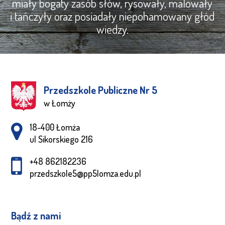
miały bogaty zasób słów, rysowały, malowały
i tańczyły oraz posiadały niepohamowany głód
wiedzy.
Przedszkole Publiczne Nr 5
w Łomży
Adres pocztowy:
18-400 Łomża
ul Sikorskiego 216
+48 862182236
przedszkole5@pp5lomza.edu.pl
Bądź z nami