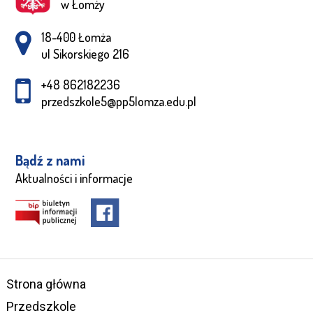
w Łomży
Adres pocztowy:
18-400 Łomża
ul Sikorskiego 216
+48 862182236
przedszkole5@pp5lomza.edu.pl
Bądź z nami
Aktualności i informacje
Strona główna
Przedszkole