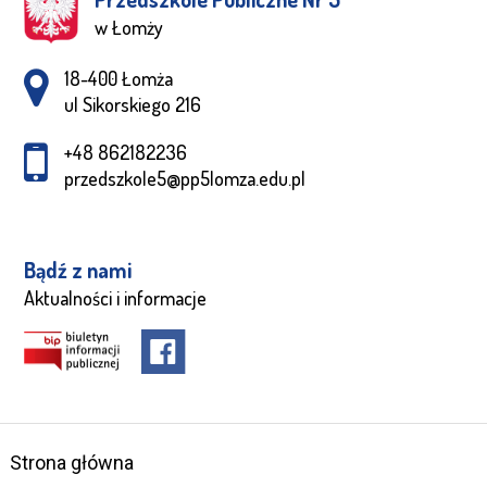
w Łomży
Adres pocztowy:
18-400 Łomża
ul Sikorskiego 216
+48 862182236
przedszkole5@pp5lomza.edu.pl
Bądź z nami
Aktualności i informacje
Strona główna