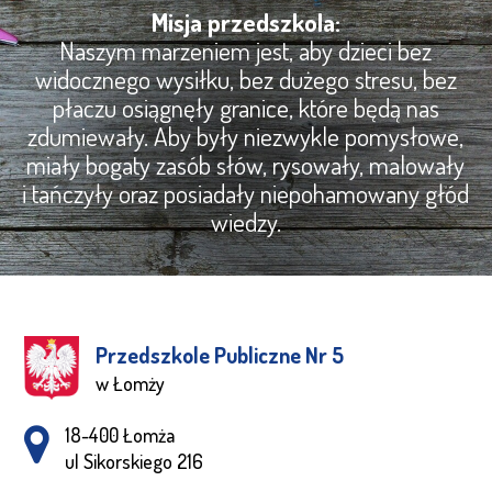
Misja przedszkola:
Naszym marzeniem jest, aby dzieci bez
widocznego wysiłku, bez dużego stresu, bez
płaczu osiągnęły granice, które będą nas
zdumiewały. Aby były niezwykle pomysłowe,
miały bogaty zasób słów, rysowały, malowały
i tańczyły oraz posiadały niepohamowany głód
wiedzy.
Przedszkole Publiczne Nr 5
w Łomży
Adres pocztowy:
18-400 Łomża
ul Sikorskiego 216