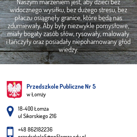
Naszym marzeniem jest, aby dzieci bez
widocznego wysiłku, bez dużego stresu, bez
płaczu osiągnęły granice, które będą nas
zdumiewały. Aby były niezwykle pomysłowe,
miały bogaty zasób słów, rysowały, malowały
i tańczyły oraz posiadały niepohamowany głód
wiedzy.
Przedszkole Publiczne Nr 5
w Łomży
Adres pocztowy:
18-400 Łomża
ul Sikorskiego 216
+48 862182236
przedszkole5@pp5lomza.edu.pl