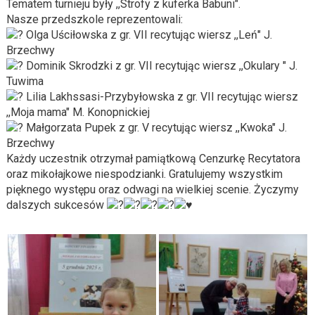
Tematem turnieju były ,,Strofy z kuferka Babuni".
Nasze przedszkole reprezentowali:
Olga Uściłowska z gr. VII recytując wiersz ,,Leń" J.
Brzechwy
Dominik Skrodzki z gr. VII recytując wiersz ,,Okulary " J.
Tuwima
Lilia Lakhssasi-Przybyłowska z gr. VII recytując wiersz
,,Moja mama" M. Konopnickiej
Małgorzata Pupek z gr. V recytując wiersz ,,Kwoka" J.
Brzechwy
Każdy uczestnik otrzymał pamiątkową Cenzurkę Recytatora
oraz mikołajkowe niespodzianki. Gratulujemy wszystkim
pięknego występu oraz odwagi na wielkiej scenie. Życzymy
dalszych sukcesów