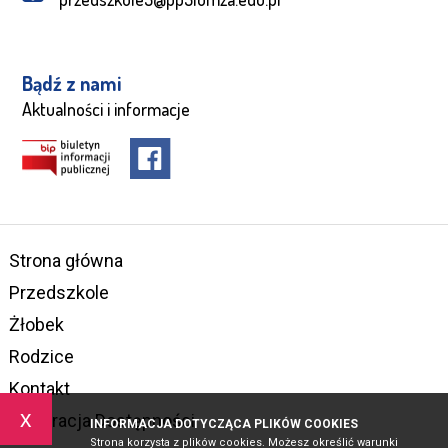
Bądź z nami
Aktualności i informacje
Strona główna
Przedszkole
Żłobek
Rodzice
Kontakt
x
Deklaracja Dostępności
INFORMACJA DOTYCZĄCA PLIKÓW COOKIES
Strona korzysta z plików cookies. Możesz określić warunki