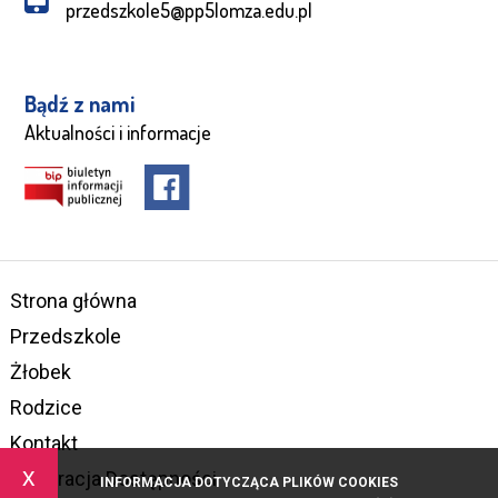
przedszkole5@pp5lomza.edu.pl
Bądź z nami
Aktualności i informacje
Strona główna
Przedszkole
Żłobek
Rodzice
Kontakt
x
Deklaracja Dostępności
INFORMACJA DOTYCZĄCA PLIKÓW COOKIES