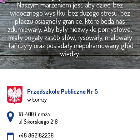
Naszym marzeniem jest, aby dzieci bez
widocznego wysiłku, bez dużego stresu, bez
płaczu osiągnęły granice, które będą nas
zdumiewały. Aby były niezwykle pomysłowe,
miały bogaty zasób słów, rysowały, malowały
i tańczyły oraz posiadały niepohamowany głód
wiedzy.
Przedszkole Publiczne Nr 5
w Łomży
Adres pocztowy:
18-400 Łomża
ul Sikorskiego 216
+48 862182236