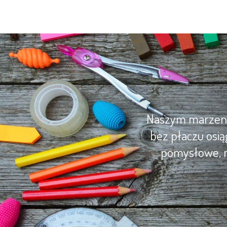
Naszym marzenie
bez płaczu osią
pomysłowe, m