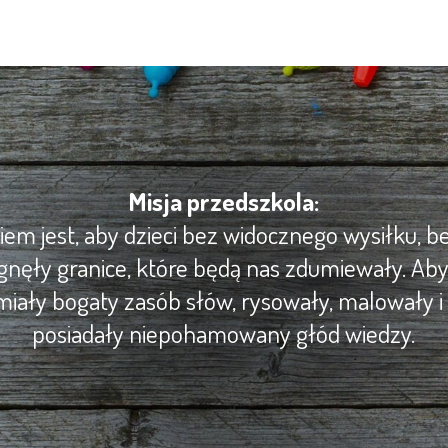
Misja przedszkola:
m jest, aby dzieci bez widocznego wysiłku, be
gnęły granice, które będą nas zdumiewały. Ab
iały bogaty zasób słów, rysowały, malowały i 
posiadały niepohamowany głód wiedzy.