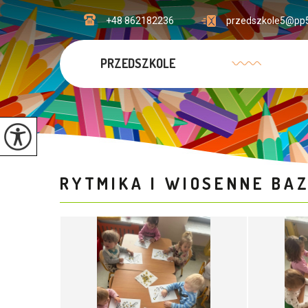
+48 862182236
przedszkole5@pp5
PRZEDSZKOLE
RYTMIKA I WIOSENNE BAZ