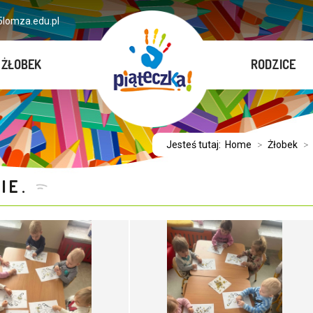
lomza.edu.pl
ŻŁOBEK
RODZICE
Jesteś tutaj:
Home
>
Żłobek
>
IE.